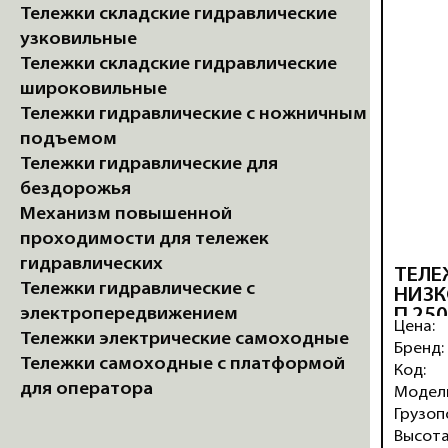
Тележки складские гидравлические
узковильные
Тележки складские гидравлические
широковильные
Тележки гидравлические с ножничным
подъемом
Тележки гидравлические для
бездорожья
Механизм повышенной
проходимости для тележек
гидравлических
ТЕЛЕ
Тележки гидравлические с
НИЗК
электропередвижением
П 25
Цена:
RHP 
Тележки электрические самоходные
Бренд:
Тележки самоходные с платформой
Код:
для оператора
Модел
Грузоп
Высота