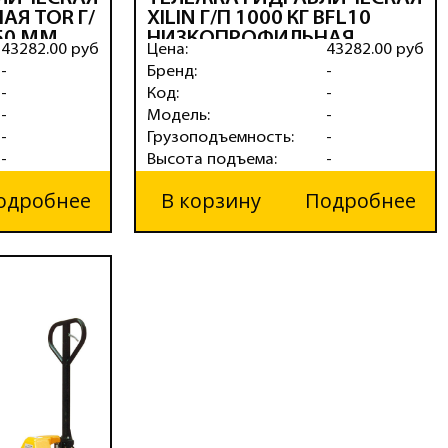
Я TOR Г/
XILIN Г/П 1000 КГ BFL10
150 ММ
НИЗКОПРОФИЛЬНАЯ
43282.00 руб
Цена:
43282.00 руб
(ПОЛИУРЕТАН.КОЛЕСА)
-
Бренд:
-
ЛЕСА)
-
Код:
-
-
Модель:
-
-
Грузоподъемность:
-
-
Высота подъема:
-
одробнее
В корзину
Подробнее