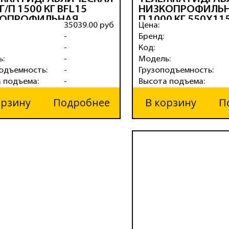
 Г/П 1500 КГ BFL15
НИЗКОПРОФИЛЬНА
КОПРОФИЛЬНАЯ
П 1000 КГ 550Х1
35039.00 руб
Цена:
ИУРЕТАН.КОЛЕСА)
BFL10
-
Бренд:
(ПОЛИУРЕТАН.КО
-
Код:
ь:
-
Модель:
одъемность:
-
Грузоподъемность:
 подъема:
-
Высота подъема:
орзину
Подробнее
В корзину
П