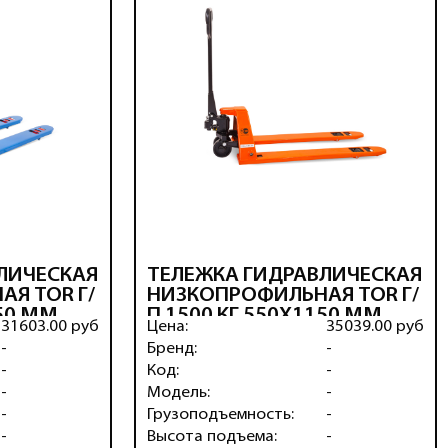
ЛИЧЕСКАЯ
ТЕЛЕЖКА ГИДРАВЛИЧЕСКАЯ
Я TOR Г/
НИЗКОПРОФИЛЬНАЯ TOR Г/
150 ММ
П 1500 КГ 550Х1150 ММ
31603.00 руб
Цена:
35039.00 руб
.КОЛЕСА)
BFL15
-
Бренд:
-
(ПОЛИУРЕТАН.КОЛЕСА)
-
Код:
-
-
Модель:
-
-
Грузоподъемность:
-
-
Высота подъема:
-