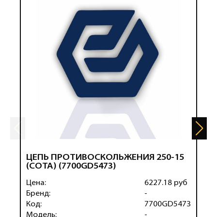
ЦЕПЬ ПРОТИВОСКОЛЬЖЕНИЯ 250-15
Ц
(СОТА) (7700GD5473)
(
Цена:
6227.18 руб
Ц
Бренд:
-
Б
Код:
7700GD5473
К
Модель:
-
М