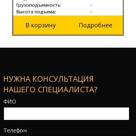
Грузоподъемность:
-
Г
Высота подъема:
-
В
В корзину
Подробнее
НУЖНА КОНСУЛЬТАЦИЯ
НАШЕГО СПЕЦИАЛИСТА?
ФИО
Телефон