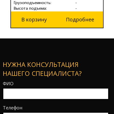
Грузоподъемность:
-
Г
Высота подъема:
-
В
В корзину
Подробнее
НУЖНА КОНСУЛЬТАЦИЯ
НАШЕГО СПЕЦИАЛИСТА?
ФИО
Телефон