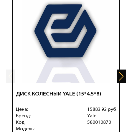
ДИСК КОЛЕСНЫЙ YALE (15*4,5*8)
Д
Цена:
15883.92 руб
Ц
Бренд:
Yale
Б
Код:
580010870
К
Модель:
-
М