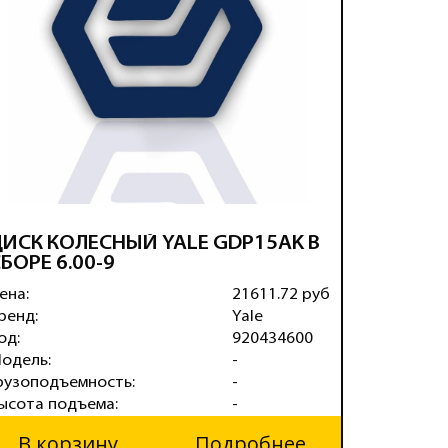
ИСК КОЛЕСНЫЙ YALE GDP15AK В
ДИСК К
БОРЕ 6.00-9
(6.50-10
ена:
21611.72 руб
Цена:
ренд:
Yale
Бренд:
од:
920434600
Код:
одель:
-
Модель:
рузоподъемность:
-
Грузопод
ысота подъема:
-
Высота п
В корзину
Подробнее
В ко