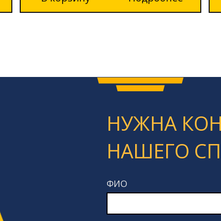
НУЖНА КО
НАШЕГО С
ФИО