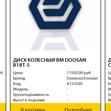
ДИСК КОЛЕСНЫЙ ВМ DOOSAN
Д
B18T-5
С
уб
Цена:
11592.00 руб
Ц
Бренд:
Daewoo/Doosan
Б
Код:
A153205
К
Модель:
-
М
Грузоподъемность:
-
Г
Высота подъема:
-
В
В корзину
Подробнее