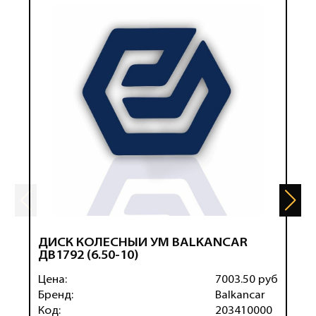
ДИСК КОЛЕСНЫЙ УM BALKANCAR
Д
ДВ1792 (6.50-10)
K
Цена:
7003.50 руб
Ц
Бренд:
Balkancar
Б
Код:
203410000
К