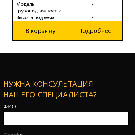
Модель:
-
М
Грузоподъемность:
-
Г
Высота подъема:
-
В
В корзину
Подробнее
НУЖНА КОНСУЛЬТАЦИЯ
НАШЕГО СПЕЦИАЛИСТА?
ФИО
Телефон