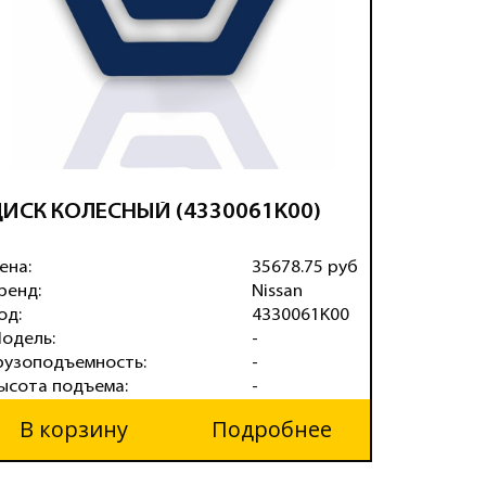
ИСК КОЛЕСНЫЙ (4330061K00)
ДИСК К
(16*6-8
ена:
35678.75 руб
Цена:
ренд:
Nissan
Бренд:
од:
4330061K00
Код:
одель:
-
Модель:
рузоподъемность:
-
Грузопод
ысота подъема:
-
Высота п
В корзину
Подробнее
В ко