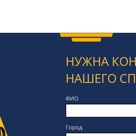
НУЖНА КО
НАШЕГО С
ФИО
Город