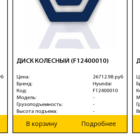
ДИСК КОЛЕСНЫЙ (F12400010)
Д
уб
Цена:
26712.98 руб
Ц
Бренд:
Hyundai
Б
Код:
F12400010
К
Модель:
-
М
Грузоподъемность:
-
Г
Высота подъема:
-
В
В корзину
Подробнее