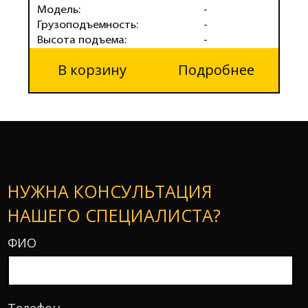
Модель:
-
М
Грузоподъемность:
-
Г
Высота подъема:
-
В
В корзину
Подробнее
НУЖНА КОНСУЛЬТАЦИЯ
НАШЕГО СПЕЦИАЛИСТА?
ФИО
Телефон