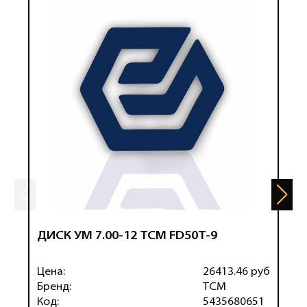
ДИСК УМ 7.00-12 TCM FD50T-9
К
Цена:
26413.46 руб
Ц
Бренд:
TCM
Б
Код:
5435680651
К