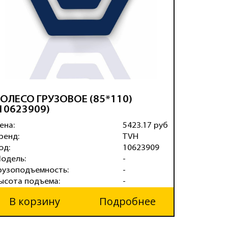
ОЛЕСО ГРУЗОВОЕ (85*110)
КОЛЕСО
10623909)
ена:
5423.17 руб
Цена:
ренд:
TVH
Бренд:
од:
10623909
Код:
одель:
-
Модель:
рузоподъемность:
-
Грузопод
ысота подъема:
-
Высота п
В корзину
Подробнее
В ко