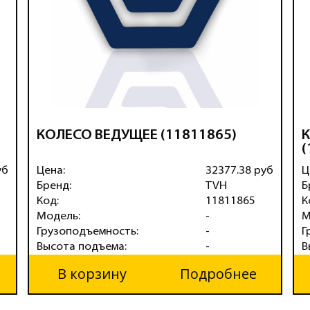
КОЛЕСО ВЕДУЩЕЕ (11811865)
К
(
уб
Цена:
32377.38 руб
Ц
Бренд:
TVH
Б
Код:
11811865
К
Модель:
-
М
Грузоподъемность:
-
Г
Высота подъема:
-
В
В корзину
Подробнее