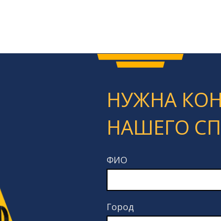
НУЖНА КО
НАШЕГО С
ФИО
Город