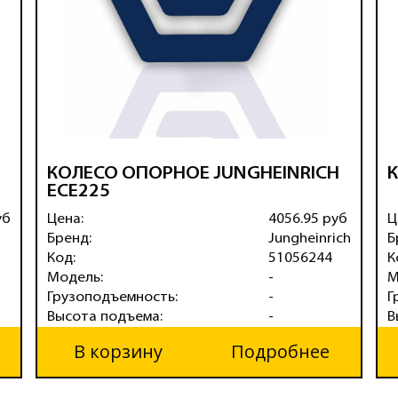
КОЛЕСО ОПОРНОЕ JUNGHEINRICH
К
ECE225
уб
Цена:
4056.95 руб
Ц
Бренд:
Jungheinrich
Б
Код:
51056244
К
Модель:
-
М
Грузоподъемность:
-
Г
Высота подъема:
-
В
В корзину
Подробнее