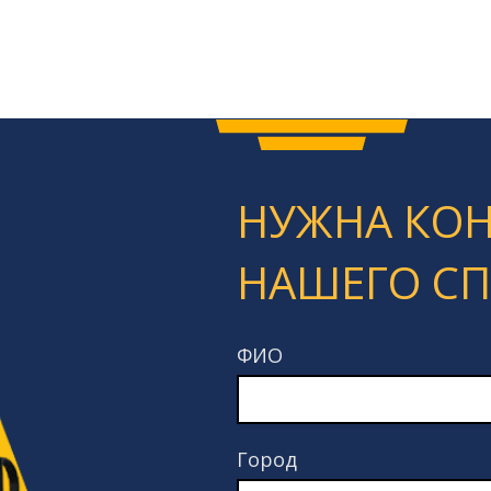
НУЖНА КО
НАШЕГО С
ФИО
Город