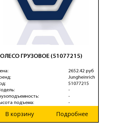
ОЛЕСО ГРУЗОВОЕ (51077215)
КОЛЕСО
(732080
ена:
2652.42 руб
Цена:
ренд:
Jungheinrich
Бренд:
од:
51077215
Код:
одель:
-
Модель:
рузоподъемность:
-
Грузопод
ысота подъема:
-
Высота п
В корзину
Подробнее
В ко