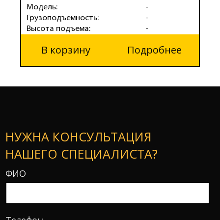
Модель:
-
М
Грузоподъемность:
-
Г
Высота подъема:
-
В
В корзину
Подробнее
НУЖНА КОНСУЛЬТАЦИЯ
НАШЕГО СПЕЦИАЛИСТА?
ФИО
Телефон