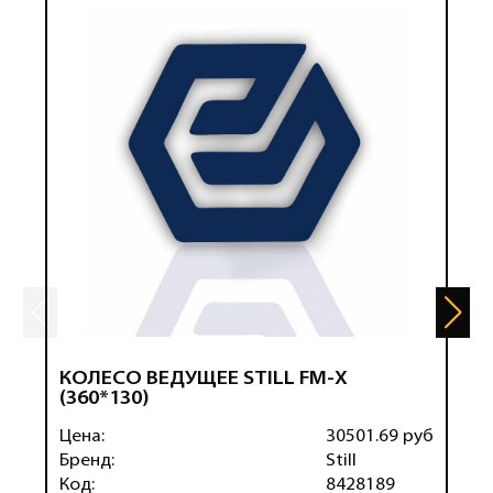
КОЛЕСО ВЕДУЩЕЕ STILL FM-X
К
(360*130)
Цена:
30501.69 руб
Ц
Бренд:
Still
Б
Код:
8428189
К