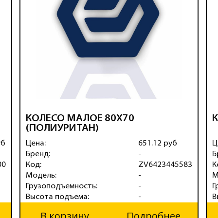
КОЛЕСО МАЛОЕ 80Х70
К
(ПОЛИУРИТАН)
уб
Цена:
651.12 руб
Ц
Бренд:
-
Б
00
Код:
ZV6423445583
К
Модель:
-
М
Грузоподъемность:
-
Г
Высота подъема:
-
В
В корзину
Подробнее