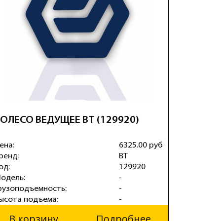
ОЛЕСО ВЕДУЩЕЕ BT (129920)
КОЛЕСО
(360*13
ена:
6325.00 руб
Цена:
ренд:
BT
Бренд:
од:
129920
Код:
одель:
-
Модель:
рузоподъемность:
-
Грузопод
ысота подъема:
-
Высота п
В корзину
Подробнее
В ко