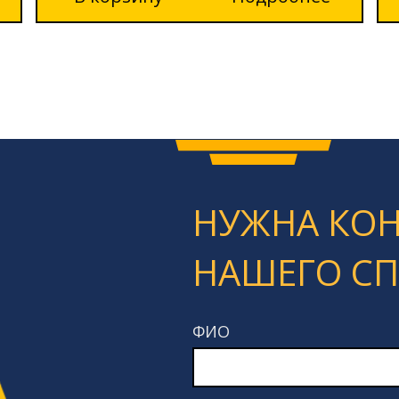
НУЖНА КО
НАШЕГО С
ФИО