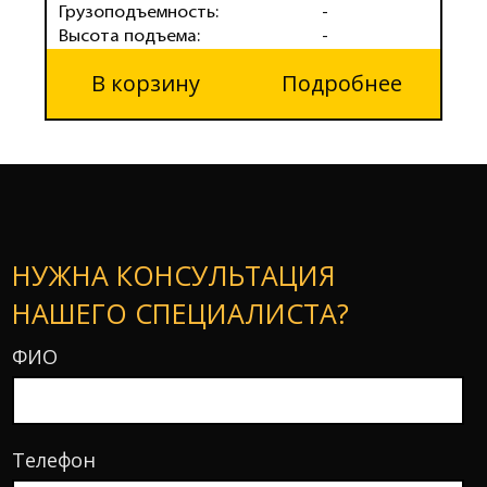
Грузоподъемность:
-
Г
Высота подъема:
-
В
В корзину
Подробнее
НУЖНА КОНСУЛЬТАЦИЯ
НАШЕГО СПЕЦИАЛИСТА?
ФИО
Телефон