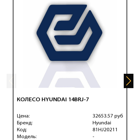
КОЛЕСО HYUNDAI 14BRJ-7
К
(
Цена:
32653.57 руб
Ц
Бренд:
Hyundai
Б
Код:
81HJ20211
К
Модель:
-
М