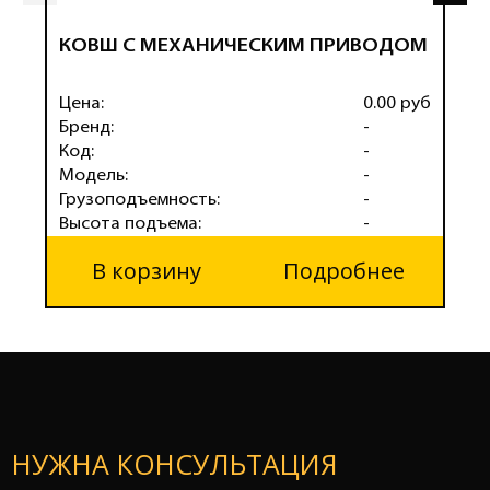
КОВШ С МЕХАНИЧЕСКИМ ПРИВОДОМ
Г
К
Цена:
0.00 руб
Ц
Бренд:
-
Б
Код:
-
К
Модель:
-
М
Грузоподъемность:
-
Г
Высота подъема:
-
В
В корзину
Подробнее
НУЖНА КОНСУЛЬТАЦИЯ