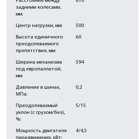
Расстояние между
610
задними колесами,
мм:
Центр нагрузки, мм:
500
Высота единичного
60
преодолеваемого
препятствия, мм:
Ширина механизма
594
под европаллетой,
мм:
Давление в шинах,
0,2
МПа:
Преодолеваемый
5/15
уклон (с грузом/без),
%:
Мощность двигателя
4/4,5
передвижения, кВт: