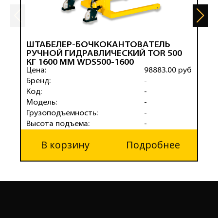
ШТАБЕЛЕР-БОЧКОКАНТОВАТЕЛЬ
Ш
РУЧНОЙ ГИДРАВЛИЧЕСКИЙ TOR 500
Р
КГ 1600 ММ WDS500-1600
К
Цена:
98883.00 руб
Ц
Бренд:
-
Б
Код:
-
К
Модель:
-
М
Грузоподъемность:
-
Г
Высота подъема:
-
В
В корзину
Подробнее