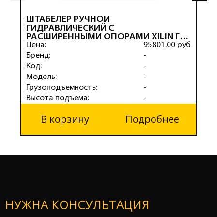
ШТАБЕЛЕР РУЧНОЙ
Ш
ГИДРАВЛИЧЕСКИЙ С
Г
РАСШИРЕННЫМИ ОПОРАМИ XILIN Г/П
Р
1,0 Т 1,6 М SDJAS1000
Цена:
95801.00 руб
1
Ц
Бренд:
-
Б
Код:
-
К
Модель:
-
М
Грузоподъемность:
-
Г
Высота подъема:
-
В
В корзину
Подробнее
НУЖНА КОНСУЛЬТАЦИЯ