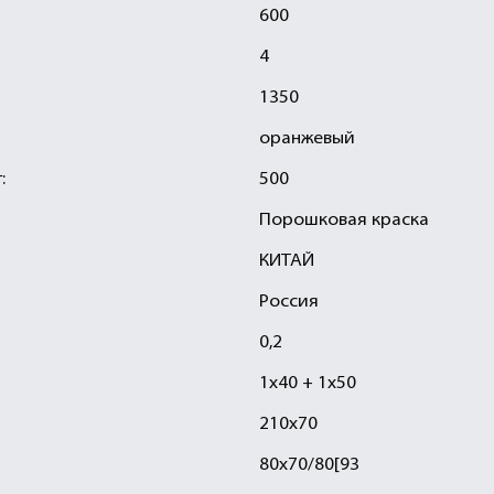
600
4
1350
оранжевый
:
500
Порошковая краска
КИТАЙ
Россия
0,2
1х40 + 1х50
210х70
80х70/80[93