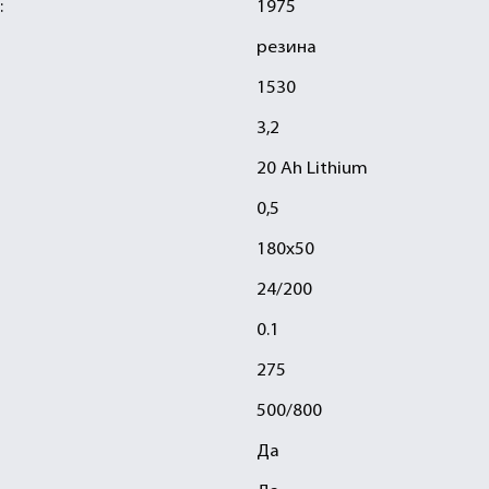
:
1975
резина
1530
3,2
20 Ah Lithium
0,5
180х50
24/200
0.1
275
500/800
Да