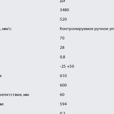
Да
3480
520
 мм/с:
Контролируемое ручное у
70
28
0,8
-25 +50
:
610
600
епятствия, мм:
60
м:
594
0,2