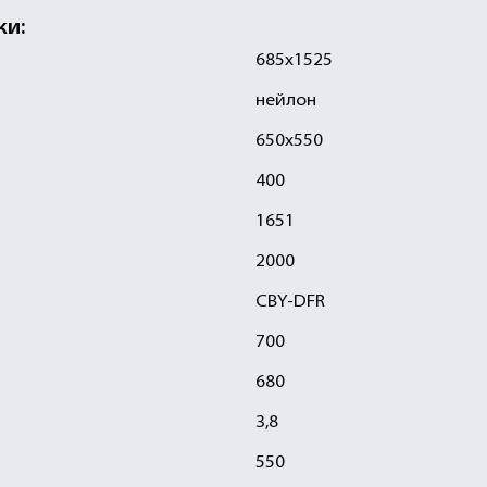
ки:
685х1525
нейлон
650х550
400
1651
2000
CBY-DFR
700
680
3,8
550