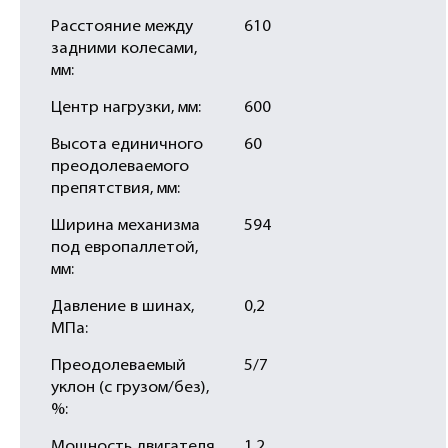
Расстояние между
610
задними колесами,
мм:
Центр нагрузки, мм:
600
Высота единичного
60
преодолеваемого
препятствия, мм:
Ширина механизма
594
под европаллетой,
мм:
Давление в шинах,
0,2
МПа:
Преодолеваемый
5/7
уклон (с грузом/без),
%:
Мощность двигателя
1,2