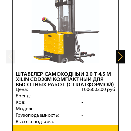
ШТАБЕЛЕР САМОХОДНЫЙ 2,0 Т 4,5 М
Ш
XILIN CDD20M КОМПАКТНЫЙ ДЛЯ
X
ВЫСОТНЫХ РАБОТ (С ПЛАТФОРМОЙ)
(
Цена:
1006003.00 руб
Ц
Бренд:
-
Б
Код:
-
К
Модель:
-
М
Грузоподъемность:
-
Г
Высота подъема:
-
В