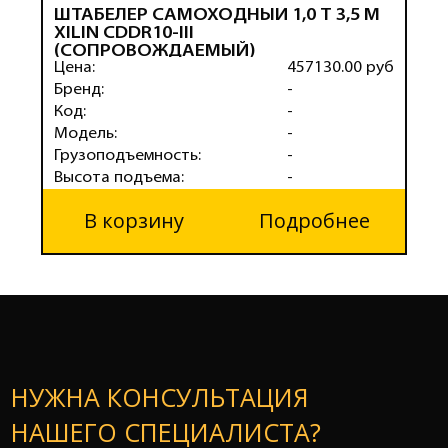
ШТАБЕЛЕР САМОХОДНЫЙ 1,0 Т 3,5 М
Ш
XILIN CDDR10-III
T
(СОПРОВОЖДАЕМЫЙ)
(
Цена:
457130.00 руб
Ц
Бренд:
-
Б
Код:
-
К
Модель:
-
М
Грузоподъемность:
-
Г
Высота подъема:
-
В
В корзину
Подробнее
НУЖНА КОНСУЛЬТАЦИЯ
НАШЕГО СПЕЦИАЛИСТА?