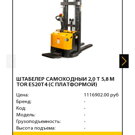
ШТАБЕЛЕР САМОХОДНЫЙ 2,0 Т 5,8 М
Ш
TOR ES20T4 (С ПЛАТФОРМОЙ)
1
Цена:
1116902.00 руб
Ц
Бренд:
-
Б
Код:
-
К
Модель:
-
М
Грузоподъемность:
-
Г
Высота подъема:
-
В