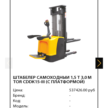
ШТАБЕЛЕР САМОХОДНЫЙ 1,5 Т 3,0 М
Ш
TOR CDDK15-III (С ПЛАТФОРМОЙ)
X
(
Цена:
537426.00 руб
Ц
Бренд:
-
Б
Код:
-
К
Модель:
-
М