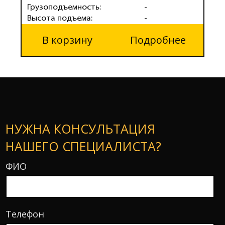
Грузоподъемность:
-
Г
Высота подъема:
-
В
В корзину
Подробнее
НУЖНА КОНСУЛЬТАЦИЯ
НАШЕГО СПЕЦИАЛИСТА?
ФИО
Телефон