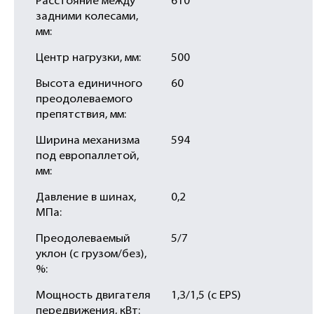
Расстояние между
610
задними колесами,
мм:
Центр нагрузки, мм:
500
Высота единичного
60
преодолеваемого
препятствия, мм:
Ширина механизма
594
под европаллетой,
мм:
Давление в шинах,
0,2
МПа:
Преодолеваемый
5/7
уклон (с грузом/без),
%:
Мощность двигателя
1,3/1,5 (с EPS)
передвижения, кВт: