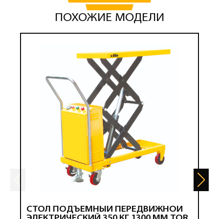
ПОХОЖИЕ МОДЕЛИ
СТОЛ ПОДЪЕМНЫЙ ПЕРЕДВИЖНОЙ
С
ЭЛЕКТРИЧЕСКИЙ 350 КГ 1300 ММ TOR
X