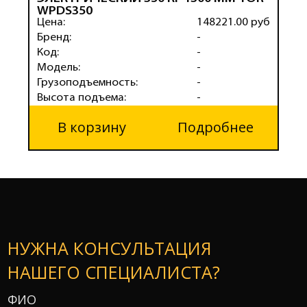
WPDS350
Э
Цена:
148221.00 руб
Ц
Бренд:
-
Б
Код:
-
К
Модель:
-
М
Грузоподъемность:
-
Г
Высота подъема:
-
В
В корзину
Подробнее
НУЖНА КОНСУЛЬТАЦИЯ
НАШЕГО СПЕЦИАЛИСТА?
ФИО