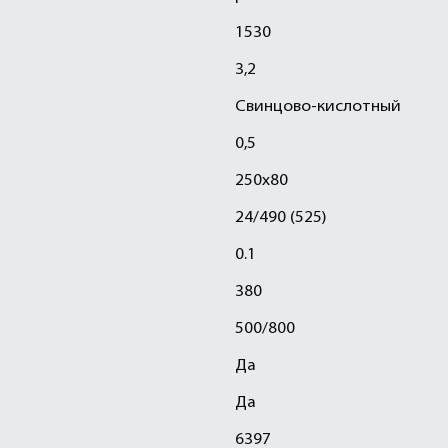
1530
3,2
Свинцово-кислотный
0,5
250х80
24/490 (525)
0.1
380
500/800
Да
Да
6397