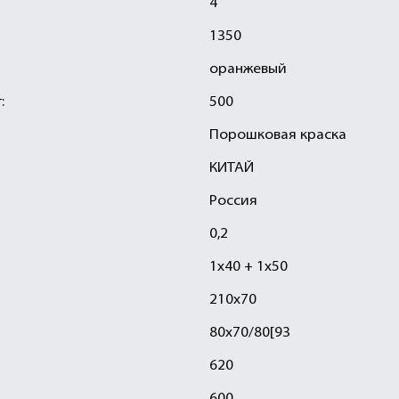
4
1350
оранжевый
:
500
Порошковая краска
КИТАЙ
Россия
0,2
1х40 + 1х50
210х70
80х70/80[93
620