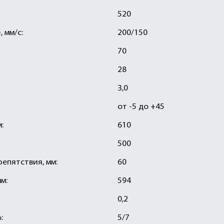
520
 мм/с:
200/150
70
28
3,0
от -5 до +45
:
610
500
епятствия, мм:
60
м:
594
0,2
:
5/7