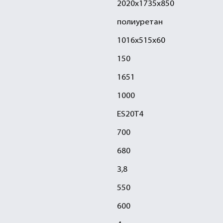
2020х1735х850
полиуретан
1016х515х60
150
1651
1000
ES20T4
700
680
3,8
550
600