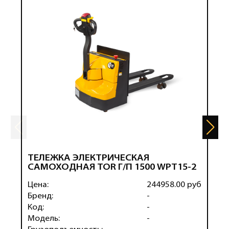
ТЕЛЕЖКА ЭЛЕКТРИЧЕСКАЯ
Т
САМОХОДНАЯ TOR Г/П 1500 WPT15-2
С
Цена:
244958.00 руб
Ц
Бренд:
-
Б
Код:
-
К
Модель:
-
М