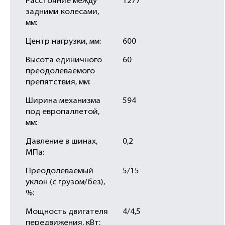
Расстояние между
1277
задними колесами,
мм:
Центр нагрузки, мм:
600
Высота единичного
60
преодолеваемого
препятствия, мм:
Ширина механизма
594
под европаллетой,
мм:
Давление в шинах,
0,2
МПа:
Преодолеваемый
5/15
уклон (с грузом/без),
%:
Мощность двигателя
4/4,5
передвижения, кВт: