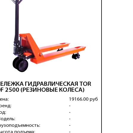
ТЕЛЕЖКА ГИДРАВЛИЧЕСКАЯ TOR
ТЕЛЕЖК
F 2500 (РЕЗИНОВЫЕ КОЛЕСА)
Г/П 20
КОЛЕСА
ена:
19166.00 руб
Цена:
ренд:
-
Бренд:
од:
-
Код:
одель:
-
Модель:
рузоподъемность:
-
Грузопод
ысота подъема:
-
Высота п