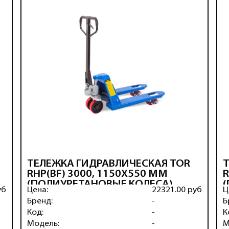
ТЕЛЕЖКА ГИДРАВЛИЧЕСКАЯ TOR
RHP(BF) 3000, 1150Х550 ММ
R
(ПОЛИУРЕТАНОВЫЕ КОЛЕСА)
уб
Цена:
22321.00 руб
Ц
Бренд:
-
Б
Код:
-
К
Модель:
-
М