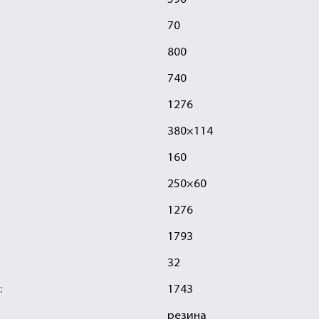
590
70
800
740
1276
380×114
160
250×60
1276
1793
32
:
1743
резина