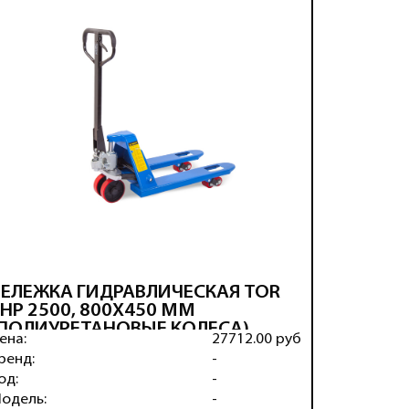
ТЕЛЕЖКА ГИДРАВЛИЧЕСКАЯ TOR
ТЕЛЕЖК
HP 2500, 800X450 ММ
AC 250
(ПОЛИУРЕТАНОВЫЕ КОЛЕСА)
КОЛЕСА
ена:
27712.00 руб
Цена:
ренд:
-
Бренд:
од:
-
Код:
одель:
-
Модель: