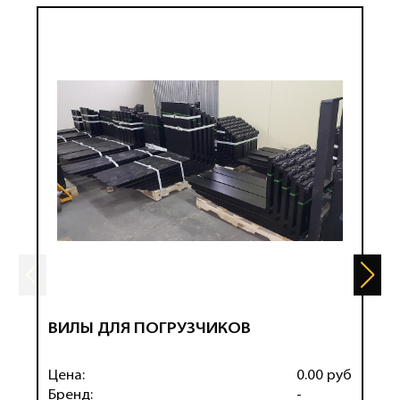
ВИЛЫ ДЛЯ ПОГРУЗЧИКОВ
Н
Ц
Р
Цена:
0.00 руб
Ц
Бренд:
-
Б