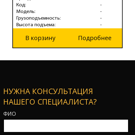
Код:
-
К
Модель:
-
М
Грузоподъемность:
-
Г
Высота подъема:
-
В
В корзину
Подробнее
НУЖНА КОНСУЛЬТАЦИЯ
НАШЕГО СПЕЦИАЛИСТА?
ФИО