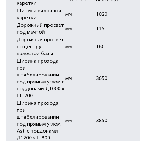
ISO 2328
Класс 2,А
каретки
Ширина вилочной
мм
1020
каретки
Дорожный просвет
мм
115
под мачтой
Дорожный просвет
по центру
мм
160
колесной базы
Ширина прохода
при
штабелировании
мм
3650
под прямым углом с
поддонами Д1000 х
Ш1200
Ширина прохода
при
штабелировании
мм
3850
под прямым углом,
Ast, с поддонами
Д1200 x Ш800