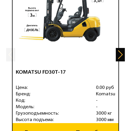
KOMATSU FD30T-17
K
Цена:
0.00 руб
Ц
Бренд:
Komatsu
Б
Код:
-
К
Модель:
-
М
Грузоподъемность:
3000 кг
Г
Высота подъема:
3000 мм
В