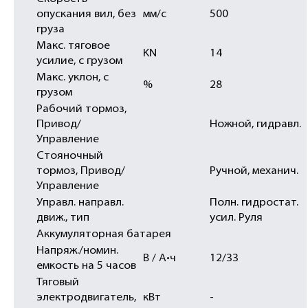
опускания вил, без
мм/с
500
груза
Макс. тяговое
KN
14
усилие, с грузом
Макс. уклон, с
%
28
грузом
Рабочий тормоз,
Привод/
Ножной, гидравл.
Управление
Стояночный
тормоз, Привод/
Ручной, механич.
Управление
Управл. направл.
Полн. гидростат.
движ., тип
усил. Руля
Аккумуляторная батарея
Напряж./номин.
В / А•ч
12/33
емкость на 5 часов
Тяговый
электродвигатель,
кВт
-