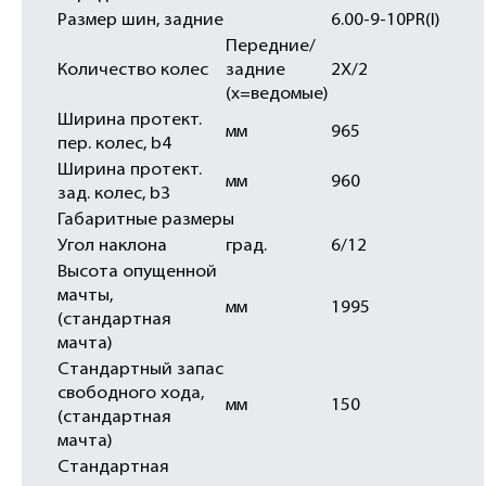
Размер шин, задние
6.00-9-10PR(I)
Передние/
Количество колес
задние
2Х/2
(x=ведомые)
Ширина протект.
мм
965
пер. колес, b4
Ширина протект.
мм
960
зад. колес, b3
Габаритные размеры
Угол наклона
град.
6/12
Высота опущенной
мачты,
мм
1995
(стандартная
мачта)
Стандартный запас
свободного хода,
мм
150
(стандартная
мачта)
Стандартная