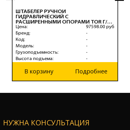
ШТАБЕЛЕР РУЧНОЙ
Ш
ГИДРАВЛИЧЕСКИЙ С
Г
РАСШИРЕННЫМИ ОПОРАМИ TOR Г/П
Р
2,0 Т 1,6 М WMSA2000-1600
Цена:
97598.00 руб
1
Ц
Бренд:
-
Б
Код:
-
К
Модель:
-
М
Грузоподъемность:
-
Г
Высота подъема:
-
В
В корзину
Подробнее
НУЖНА КОНСУЛЬТАЦИЯ