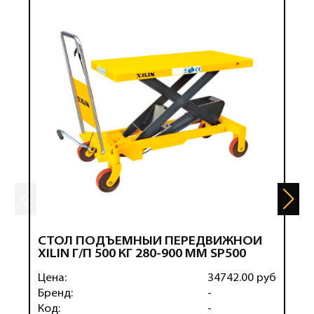
СТОЛ ПОДЪЕМНЫЙ ПЕРЕДВИЖНОЙ
С
XILIN Г/П 500 КГ 280-900 ММ SP500
1
Цена:
34742.00 руб
Ц
Бренд:
-
Б
Код:
-
К