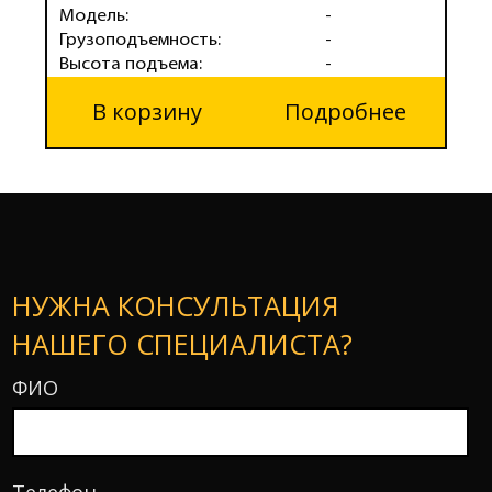
Модель:
-
М
Грузоподъемность:
-
Г
Высота подъема:
-
В
В корзину
Подробнее
НУЖНА КОНСУЛЬТАЦИЯ
НАШЕГО СПЕЦИАЛИСТА?
ФИО
Телефон